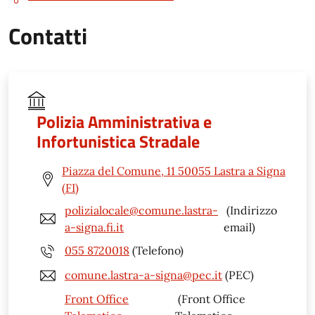
Contatti
Polizia Amministrativa e
Infortunistica Stradale
Piazza del Comune, 11 50055 Lastra a Signa
(FI)
polizialocale@comune.lastra-
(Indirizzo
a-signa.fi.it
email)
055 8720018
(Telefono)
comune.lastra-a-signa@pec.it
(PEC)
Front Office
(Front Office