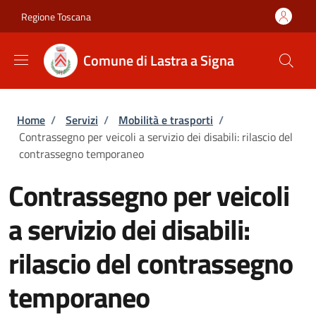
Salta al contenuto principale
Skip to footer content
Regione Toscana
Comune di Lastra a Signa
Briciole di pane
Home
/
Servizi
/
Mobilità e trasporti
/
Contrassegno per veicoli a servizio dei disabili: rilascio del
contrassegno temporaneo
Contrassegno per veicoli
a servizio dei disabili:
rilascio del contrassegno
temporaneo