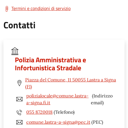
Termini e condizioni di servizio
Contatti
Polizia Amministrativa e
Infortunistica Stradale
Piazza del Comune, 11 50055 Lastra a Signa
(FI)
polizialocale@comune.lastra-
(Indirizzo
a-signa.fi.it
email)
055 8720018
(Telefono)
comune.lastra-a-signa@pec.it
(PEC)