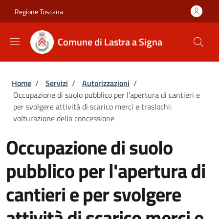
Salta al contenuto principale
Skip to footer content
Regione Toscana
Comune di Lastra a Signa
Briciole di pane
Home
/
Servizi
/
Autorizzazioni
/
Occupazione di suolo pubblico per l'apertura di cantieri e
per svolgere attività di scarico merci e traslochi:
volturazione della concessione
Occupazione di suolo
pubblico per l'apertura di
cantieri e per svolgere
attività di scarico merci e