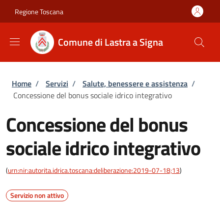
Salta al contenuto principale
Skip to footer content
Regione Toscana
Comune di Lastra a Signa
Briciole di pane
Home
/
Servizi
/
Salute, benessere e assistenza
/
Concessione del bonus sociale idrico integrativo
Concessione del bonus
sociale idrico integrativo
(
urn:nir:autorita.idrica.toscana:deliberazione:2019-07-18;13
)
Servizio non attivo