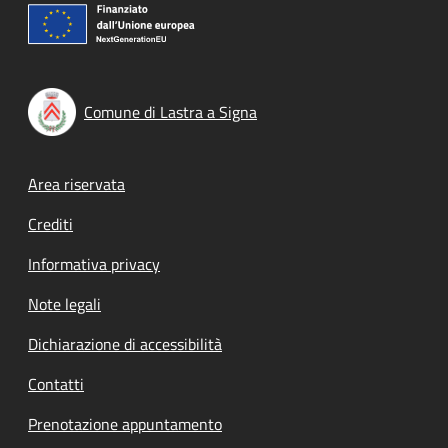
Comune di Lastra a Signa
Footer menu
Area riservata
Crediti
Informativa privacy
Note legali
Dichiarazione di accessibilità
Contatti
Prenotazione appuntamento