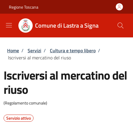
Salta al contenuto principale
Skip to footer content
Regione Toscana
Comune di Lastra a Signa
Briciole di pane
Home
/
Servizi
/
Cultura e tempo libero
/
Iscriversi al mercatino del riuso
Iscriversi al mercatino del
riuso
(Regolamento comunale)
Servizio attivo