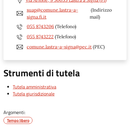
Via Arione, 9 50055 Lastra a Signa (FI)
suap@comune.lastra-a-
(Indirizzo
signa.fi.it
mail)
055 8743206
(Telefono)
055 8743222
(Telefono)
comune.lastra-a-signa@pec.it
(PEC)
Strumenti di tutela
Tutela amministrativa
Tutela giurisdizionale
Argomenti:
Tempo libero