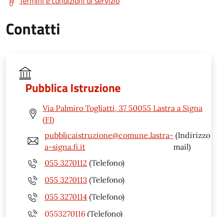
Termini e condizioni di servizio
Contatti
Pubblica Istruzione
Via Palmiro Togliatti, 37 50055 Lastra a Signa
(FI)
pubblicaistruzione@comune.lastra-
(Indirizzo
a-signa.fi.it
mail)
055 3270112
(Telefono)
055 3270113
(Telefono)
055 3270114
(Telefono)
0553270116
(Telefono)