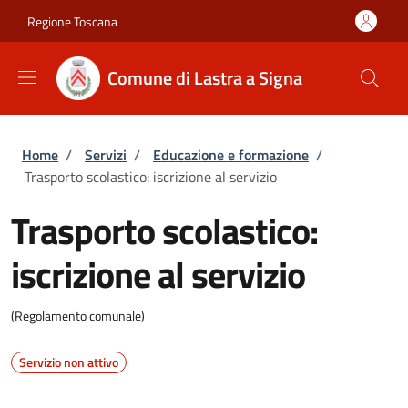
Salta al contenuto principale
Skip to footer content
Regione Toscana
Comune di Lastra a Signa
Briciole di pane
Home
/
Servizi
/
Educazione e formazione
/
Trasporto scolastico: iscrizione al servizio
Trasporto scolastico:
iscrizione al servizio
(Regolamento comunale)
Servizio non attivo