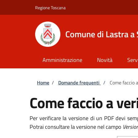
Salta al contenuto principale
Skip to footer content
Regione Toscana
Comune di Lastra a 
Amministrazione
Novità
Serv
Briciole di pane
Home
/
Domande frequenti
/
Come faccio a
Come faccio a veri
Per verificare la versione di un PDF devi semp
Potrai consultare la versione nel campo
Versio