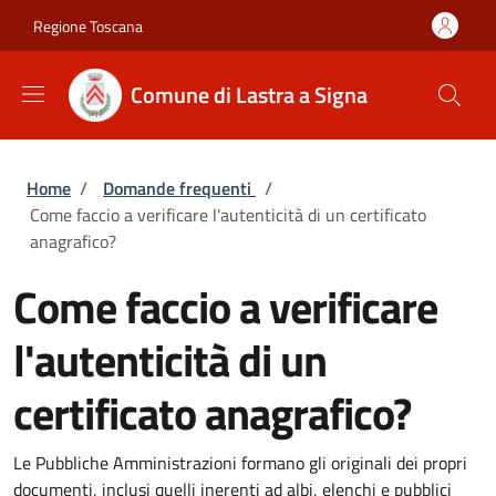
Salta al contenuto principale
Skip to footer content
Regione Toscana
Comune di Lastra a Signa
Briciole di pane
Home
/
Domande frequenti
/
Come faccio a verificare l'autenticità di un certificato
anagrafico?
Come faccio a verificare
l'autenticità di un
certificato anagrafico?
Le Pubbliche Amministrazioni formano gli originali dei propri
documenti, inclusi quelli inerenti ad albi, elenchi e pubblici