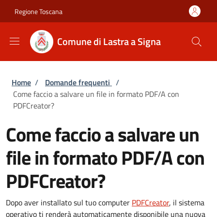
Salta al contenuto principale
Skip to footer content
Regione Toscana
Comune di Lastra a Signa
Briciole di pane
Home
/
Domande frequenti
/
Come faccio a salvare un file in formato PDF/A con
PDFCreator?
Come faccio a salvare un
file in formato PDF/A con
PDFCreator?
Dopo aver installato sul tuo computer
PDFCreator
, il sistema
operativo ti renderà automaticamente disponibile una nuova