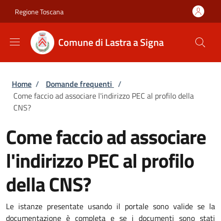
Salta al contenuto principale
Skip to footer content
Regione Toscana
Comune di Lastra a Signa
Briciole di pane
Home
/
Domande frequenti
/
Come faccio ad associare l'indirizzo PEC al profilo della
CNS?
Come faccio ad associare
l'indirizzo PEC al profilo
della CNS?
Le istanze presentate usando il portale sono valide se la
documentazione è completa e se i documenti sono stati