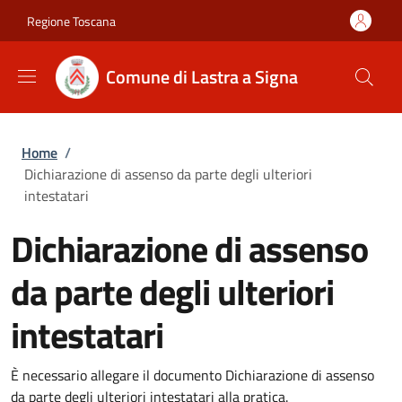
Salta al contenuto principale
Skip to footer content
Regione Toscana
Comune di Lastra a Signa
Briciole di pane
Home
/
Dichiarazione di assenso da parte degli ulteriori
intestatari
Dichiarazione di assenso
da parte degli ulteriori
intestatari
È necessario allegare il documento Dichiarazione di assenso
da parte degli ulteriori intestatari alla pratica.