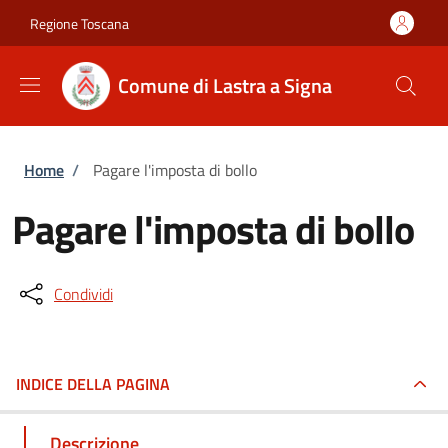
Salta al contenuto principale
Skip to footer content
Regione Toscana
Comune di Lastra a Signa
Briciole di pane
Home
/
Pagare l'imposta di bollo
Pagare l'imposta di bollo
Condividi
INDICE DELLA PAGINA
Descrizione